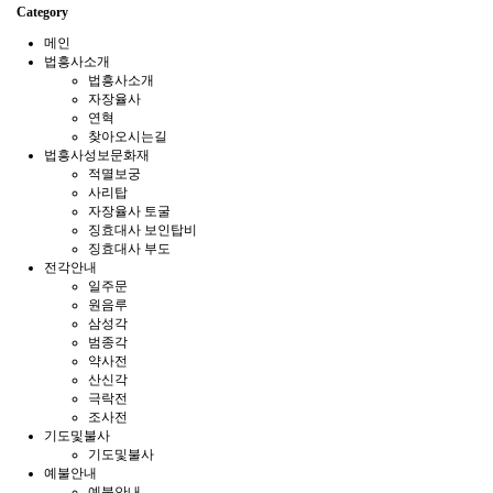
Category
메인
법흥사소개
법흥사소개
자장율사
연혁
찾아오시는길
법흥사성보문화재
적멸보궁
사리탑
자장율사 토굴
징효대사 보인탑비
징효대사 부도
전각안내
일주문
원음루
삼성각
범종각
약사전
산신각
극락전
조사전
기도및불사
기도및불사
예불안내
예불안내